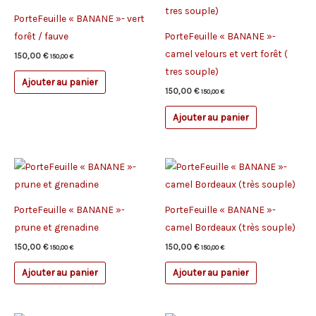
PorteFeuille « BANANE »- vert
forêt / fauve
PorteFeuille « BANANE »-
camel velours et vert forêt (
150,00
€
150,00
€
tres souple)
Ajouter au panier
150,00
€
150,00
€
Ajouter au panier
PorteFeuille « BANANE »-
PorteFeuille « BANANE »-
prune et grenadine
camel Bordeaux (très souple)
150,00
€
150,00
€
150,00
€
150,00
€
Ajouter au panier
Ajouter au panier