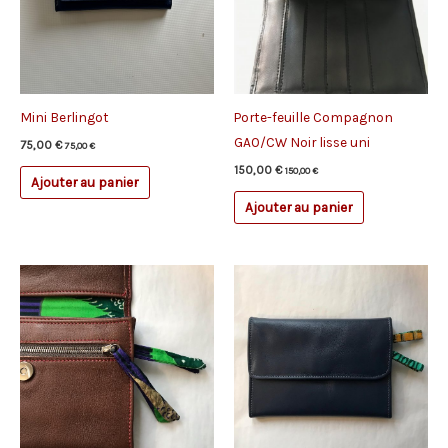
Mini Berlingot
Porte-feuille Compagnon
GAO/CW Noir lisse uni
75,00
€
75,00
€
150,00
€
150,00
€
Ajouter au panier
Ajouter au panier