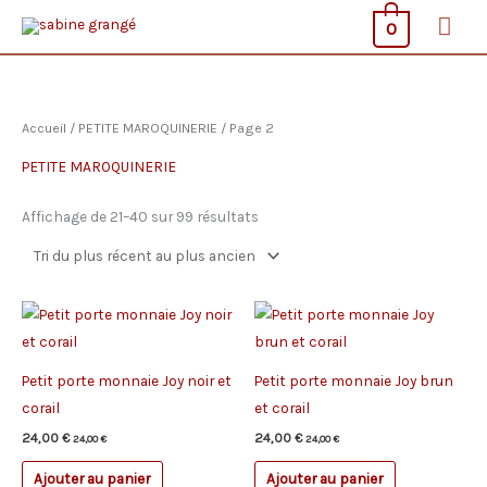
Aller
Men
0
au
prin
contenu
Accueil
/
PETITE MAROQUINERIE
/ Page 2
PETITE MAROQUINERIE
Trié
Affichage de 21–40 sur 99 résultats
du
plus
récent
au
plus
ancien
Petit porte monnaie Joy noir et
Petit porte monnaie Joy brun
corail
et corail
24,00
€
24,00
€
24,00
€
24,00
€
Ajouter au panier
Ajouter au panier