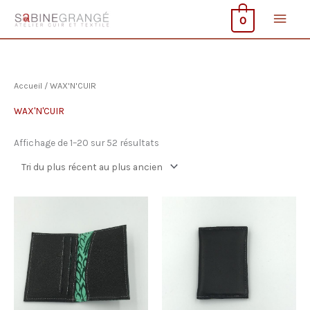
Aller
Men
0
au
contenu
princ
Accueil
/ WAX'N'CUIR
WAX'N'CUIR
Trié
Affichage de 1–20 sur 52 résultats
du
plus
récent
au
plus
ancien