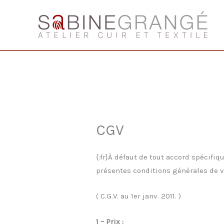
Aller
au
contenu
CGV
{:fr}À défaut de tout accord spécifi
présentes conditions générales de v
( C.G.V. au 1er janv. 2011. )
1 – Prix :