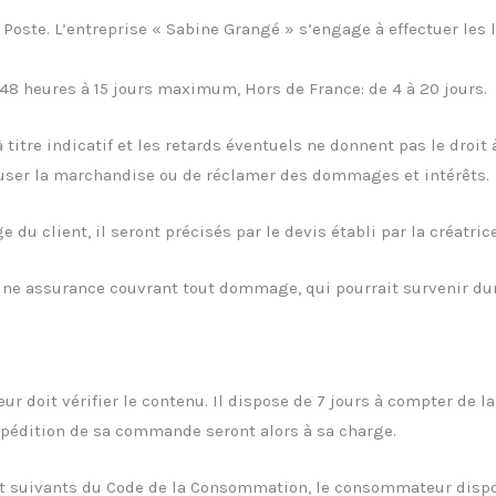
a Poste. L’entreprise « Sabine Grangé » s’engage à effectuer le
e 48 heures à 15 jours maximum, Hors de France: de 4 à 20 jours.
à titre indicatif et les retards éventuels ne donnent pas le droi
fuser la marchandise ou de réclamer des dommages et intérêts.
e du client, il seront précisés par le devis établi par la créatrice
 une assurance couvrant tout dommage, qui pourrait survenir dur
teur doit vérifier le contenu. Il dispose de 7 jours à compter de
pédition de sa commande seront alors à sa charge.
et suivants du Code de la Consommation, le consommateur dispos