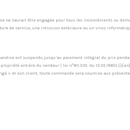
rise ne saurait être engagée pour tous les inconvénients ou dom
ure de service, une intrusion extérieure ou un virus informatiq
chandise est suspendu jusqu’au paiement intégral du prix penda
ropriété entière du vendeur ( loi n°80.335. du 12.05.1980).{:}{:e
angé » et son client, toute commande sera soumise aux présentes