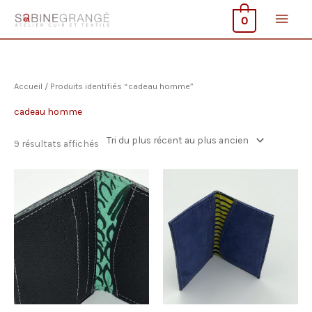
Aller
Men
0
au
contenu
princ
Accueil
/ Produits identifiés “cadeau homme”
cadeau homme
Trié
9 résultats affichés
du
plus
récent
au
plus
ancien