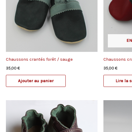
EN
Chaussons crantés forêt / sauge
Chaussons cra
35,00
€
35,00
€
Ajouter au panier
Lire la 