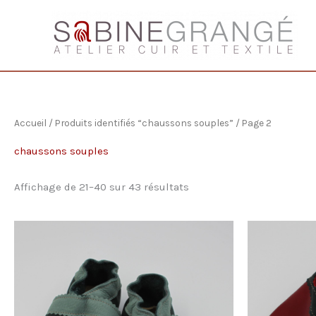
Aller
au
contenu
Accueil
/
Produits identifiés “chaussons souples”
/ Page 2
chaussons souples
Trié
Affichage de 21–40 sur 43 résultats
du
plus
récent
au
plus
ancien