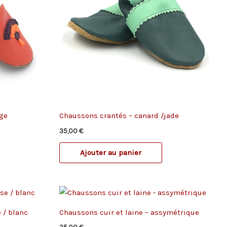
nge
Chaussons crantés – canard /jade
35,00
€
Ajouter au panier
 / blanc
Chaussons cuir et laine – assymétrique