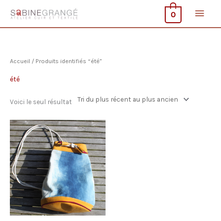
Aller
Men
0
au
contenu
princ
Accueil
/ Produits identifiés “été”
été
Voici le seul résultat