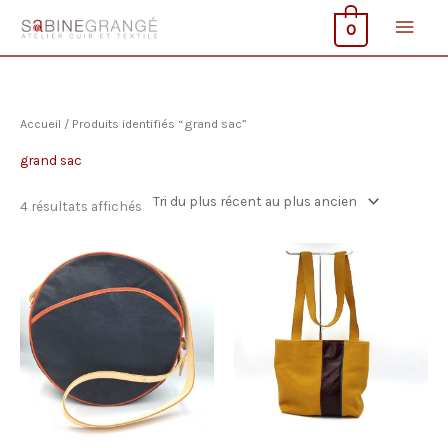
Aller
Men
0
au
contenu
princ
Accueil
/ Produits identifiés “grand sac”
grand sac
Trié
4 résultats affichés
du
plus
récent
au
plus
ancien