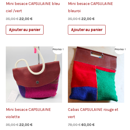
Mini besace CAPSULAINE bleu
Mini besace CAPSULAINE
ciel /vert
bleuroi
Le
Le
Le
Le
35,00
€
22,00
€
35,00
€
22,00
€
prix
prix
prix
prix
initial
actuel
initial
actuel
Ajouter au panier
Ajouter au panier
était :
est :
était :
est :
35,00 €.
22,00 €.
35,00 €.
22,00 €.
Promo !
Promo !
Mini besace CAPSULAINE
Cabas CAPSULAINE rouge et
violette
vert
Le
Le
Le
Le
35,00
€
22,00
€
78,00
€
60,00
€
prix
prix
prix
prix