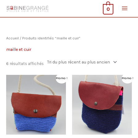
Aller
Men
0
au
contenu
princ
Accueil
/ Produits identifiés “maille et cuir”
maille et cuir
Trié
6 résultats affichés
du
plus
récent
Promo !
Promo !
au
plus
ancien