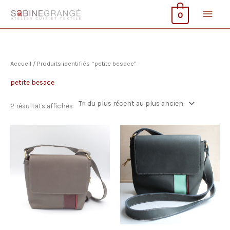
Aller
Men
0
au
contenu
princ
Accueil
/ Produits identifiés “petite besace”
petite besace
Trié
2 résultats affichés
du
plus
récent
au
plus
ancien