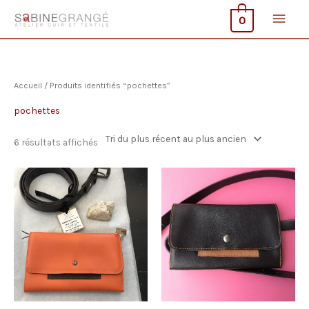
Aller
Men
0
au
contenu
princ
Accueil
/ Produits identifiés “pochettes”
pochettes
Trié
6 résultats affichés
du
plus
récent
au
plus
ancien