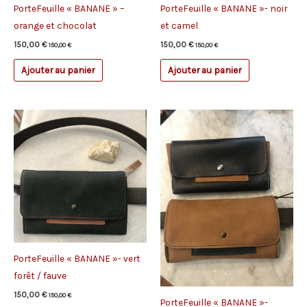
PorteFeuille « BANANE » –
PorteFeuille « BANANE »- noir
orange et chocolat
et camel
150,00
€
150,00
€
150,00
€
150,00
€
Ajouter au panier
Ajouter au panier
PorteFeuille « BANANE »- vert
forêt / fauve
150,00
€
150,00
€
PorteFeuille « BANANE »-