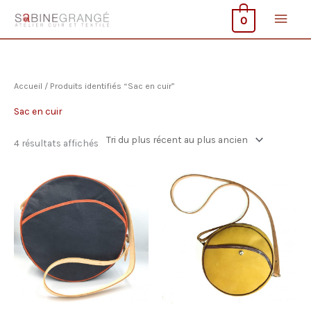
Aller
Men
0
au
contenu
princ
Accueil
/ Produits identifiés “Sac en cuir”
Sac en cuir
Trié
4 résultats affichés
du
plus
récent
au
plus
ancien