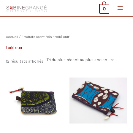
Aller
Men
0
au
contenu
princ
Accueil
/ Produits identifiés “toilé cuir”
toilé cuir
Trié
12 résultats affichés
du
plus
récent
au
plus
ancien