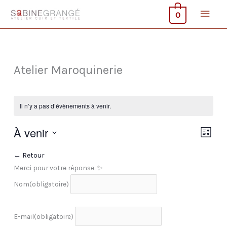
Aller
Men
0
au
contenu
princ
Atelier Maroquinerie
Il n’y a pas d’évènements à venir.
À venir
Navigati
Naviga
Liste
par
de
Sélectionnez
← Retour
consulta
vues
une
Merci pour votre réponse. ✨
Évène
date.
Nom
(obligatoire)
E-mail
(obligatoire)