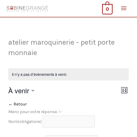
Aller
Men
0
au
contenu
princ
atelier maroquinerie - petit porte
monnaie
Il n’y a pas d’évènements à venir.
À venir
Navigati
Naviga
Liste
par
de
Sélectionnez
← Retour
consulta
vues
une
Merci pour votre réponse. ✨
Évène
date.
Nom
(obligatoire)