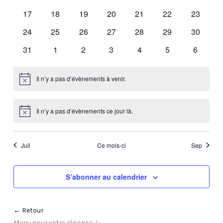
évènements
évènements
évènements
évènements
évènements
évènements
évèneme
0
0
0
0
0
0
0
17
18
19
20
21
22
23
évènements
évènements
évènements
évènements
évènements
évènements
évèneme
0
0
0
0
0
0
0
24
25
26
27
28
29
30
évènements
évènements
évènements
évènements
évènements
évènements
évèneme
0
0
0
0
0
0
0
31
1
2
3
4
5
6
évènements
évènements
évènements
évènements
évènements
évènements
évènem
Il n’y a pas d’évènements à venir.
Notice
Il n’y a pas d’évènements ce jour là.
Notice
Juil
Ce mois-ci
Sep
S’abonner au calendrier
← Retour
Merci pour votre réponse. ✨