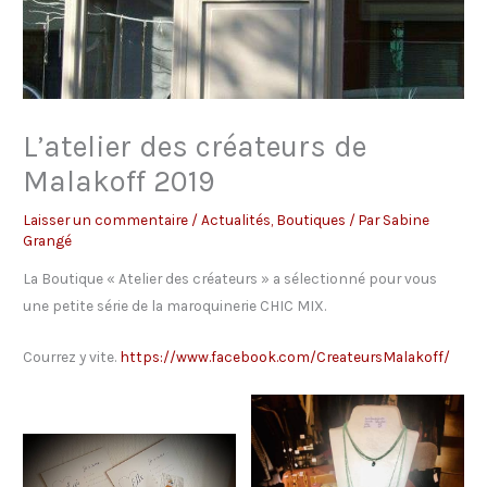
L’atelier des créateurs de
Malakoff 2019
Laisser un commentaire
/
Actualités
,
Boutiques
/ Par
Sabine
Grangé
La Boutique « Atelier des créateurs » a sélectionné pour vous
une petite série de la maroquinerie CHIC MIX.
Courrez y vite.
https://www.facebook.com/CreateursMalakoff/