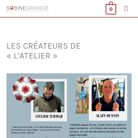
Aller
Men
0
au
contenu
prin
LES CRÉATEURS DE
« L’ATELIER »