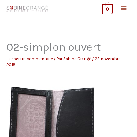
Aller
Men
0
au
contenu
princ
02-simplon ouvert
Laisser un commentaire
/ Par
Sabine Grangé
/
23 novembre
2018