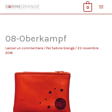
Aller
Men
0
au
contenu
princ
08-Oberkampf
Laisser un commentaire
/ Par
Sabine Grangé
/
23 novembre
2018