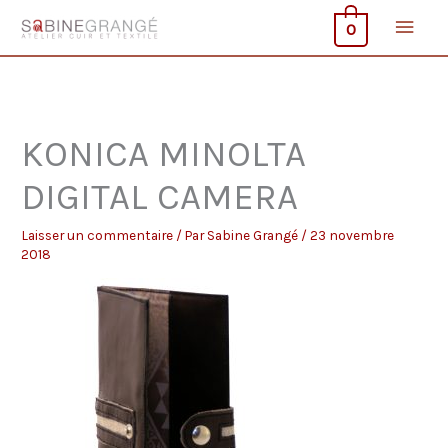
Aller
Men
0
au
contenu
princ
KONICA MINOLTA
DIGITAL CAMERA
Laisser un commentaire
/ Par
Sabine Grangé
/
23 novembre
2018