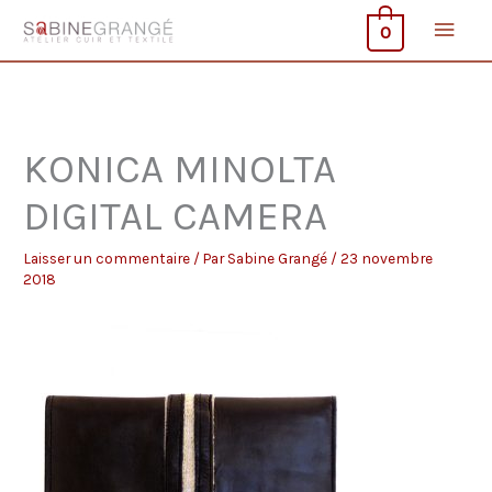
Aller
Men
0
au
contenu
princ
KONICA MINOLTA
DIGITAL CAMERA
Laisser un commentaire
/ Par
Sabine Grangé
/
23 novembre
2018