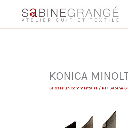
Aller
au
contenu
KONICA MINOLT
Laisser un commentaire
/ Par
Sabine 