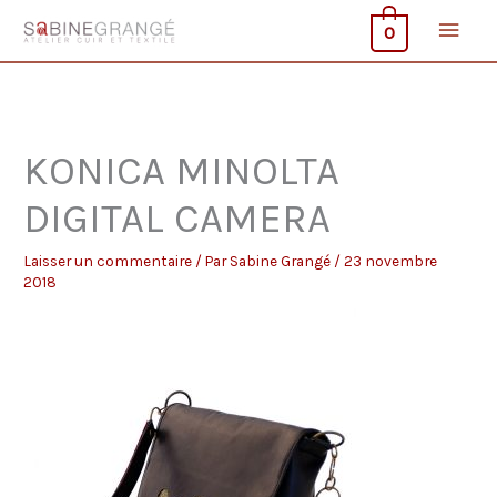
Aller
Men
0
au
contenu
princ
KONICA MINOLTA
DIGITAL CAMERA
Laisser un commentaire
/ Par
Sabine Grangé
/
23 novembre
2018