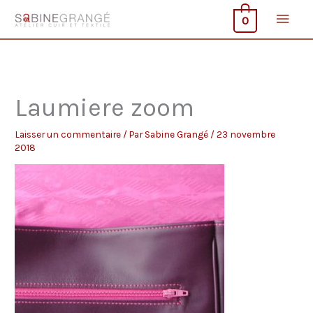
Aller
Men
0
au
contenu
princ
Laumiere zoom
Laisser un commentaire
/ Par
Sabine Grangé
/
23 novembre
2018