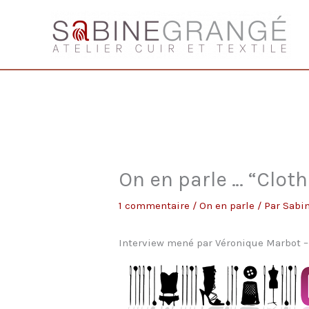
Aller
au
contenu
On en parle … “Clot
1 commentaire
/
On en parle
/ Par
Sabi
Interview mené par Véronique Marbot – 