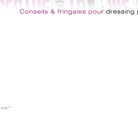
o me””