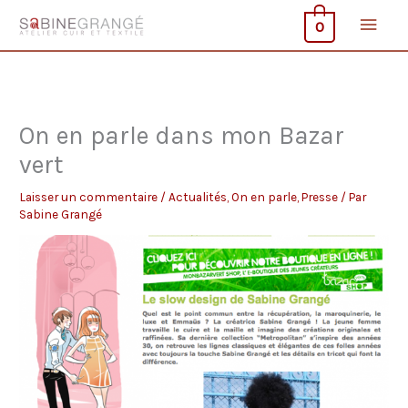
Aller
Men
0
au
contenu
princ
On en parle dans mon Bazar
vert
Laisser un commentaire
/
Actualités
,
On en parle
,
Presse
/ Par
Sabine Grangé