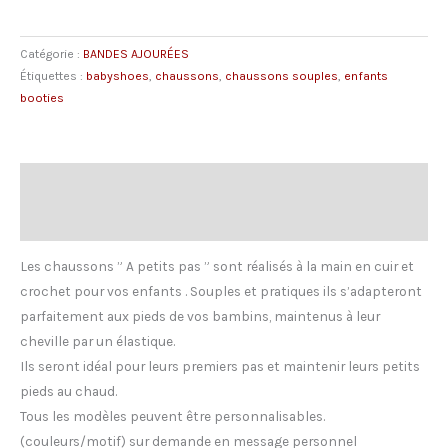
Chaussons
à
Catégorie :
BANDES AJOURÉES
jours
Étiquettes :
babyshoes
,
chaussons
,
chaussons souples
,
enfants
vert
booties
foret
-
rouge
Description
Avis (0)
Les chaussons ” A petits pas ” sont réalisés à la main en cuir et
crochet pour vos enfants . Souples et pratiques ils s’adapteront
parfaitement aux pieds de vos bambins, maintenus à leur
cheville par un élastique.
Ils seront idéal pour leurs premiers pas et maintenir leurs petits
pieds au chaud.
Tous les modèles peuvent être personnalisables.
(couleurs/motif) sur demande en message personnel