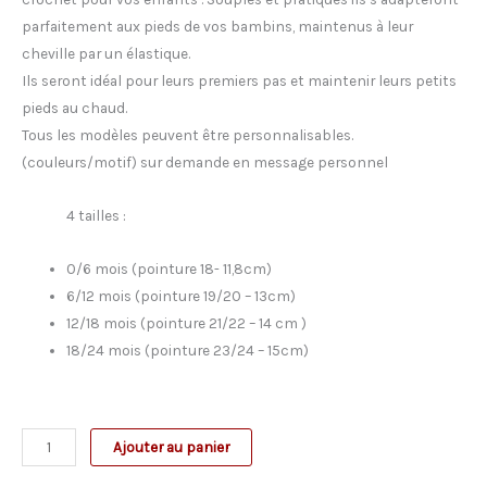
parfaitement aux pieds de vos bambins, maintenus à leur
cheville par un élastique.
Ils seront idéal pour leurs premiers pas et maintenir leurs petits
pieds au chaud.
Tous les modèles peuvent être personnalisables.
(couleurs/motif) sur demande en message personnel
4 tailles :
0/6 mois (pointure 18- 11,8cm)
6/12 mois (pointure 19/20 – 13cm)
12/18 mois (pointure 21/22 – 14 cm )
18/24 mois (pointure 23/24 – 15cm)
quantité
Ajouter au panier
de