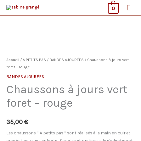
Aller
Men
0
au
prin
contenu
Accueil
/
A PETITS PAS
/
BANDES AJOURÉES
/ Chaussons à jours vert
foret – rouge
BANDES AJOURÉES
Chaussons à jours vert
foret – rouge
35,00
€
Les chaussons ” A petits pas ” sont réalisés à la main en cuir et
crochet pour vos enfants . Souples et pratiques ils s’adapteront