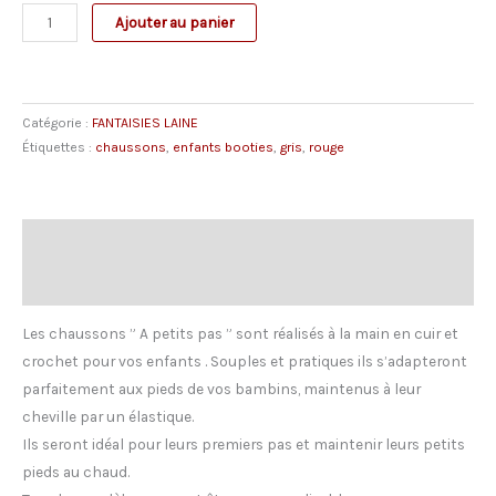
quantité
Ajouter au panier
de
Chaussons
cuir
Catégorie :
FANTAISIES LAINE
et
Étiquettes :
chaussons
,
enfants booties
,
gris
,
rouge
laine
gris
Description
Avis (0)
Les chaussons ” A petits pas ” sont réalisés à la main en cuir et
crochet pour vos enfants . Souples et pratiques ils s’adapteront
parfaitement aux pieds de vos bambins, maintenus à leur
cheville par un élastique.
Ils seront idéal pour leurs premiers pas et maintenir leurs petits
pieds au chaud.