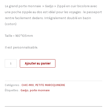
Le grand porte monnaie » Gadjo » Zippé en cuir bicolore avec
une poche zippée au dos est idéal pour les voyages : le passeport
rentre facilement dedans. Intégralement doublé en bazin
(coton)
Taille = 160*105mm
Il est personnalisable.
quantité
Ajouter au panier
de
Grand
Porte
Catégories :
CHIC-MIX
,
PETITE MAROQUINERIE
monnaie
Étiquettes :
Gadjo
,
porte monnaie
"
Gadjo"
Beige