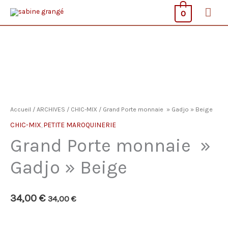
Aller
Men
0
au
prin
contenu
Accueil
/
ARCHIVES
/
CHIC-MIX
/ Grand Porte monnaie » Gadjo » Beige
CHIC-MIX
,
PETITE MAROQUINERIE
Grand Porte monnaie »
Gadjo » Beige
34,00
€
34,00
€