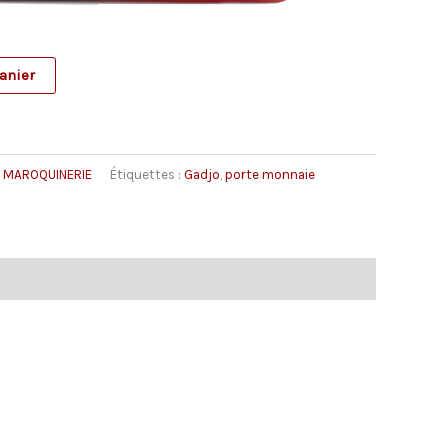
anier
E MAROQUINERIE
Étiquettes :
Gadjo
,
porte monnaie