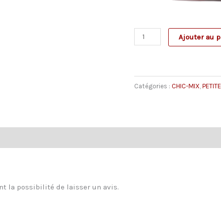
quantité
Ajouter au p
de
Grand
Porte
Catégories :
CHIC-MIX
,
PETIT
monnaie
"Gadjo"
noir
t la possibilité de laisser un avis.