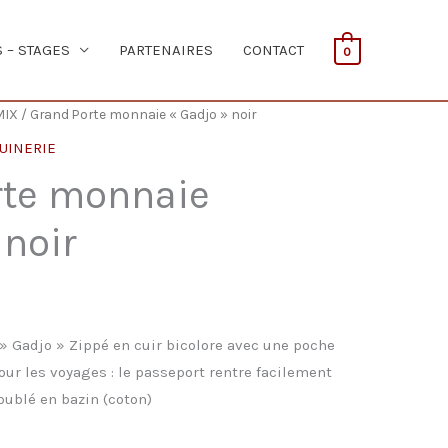
S – STAGES
PARTENAIRES
CONTACT
0
MIX
/ Grand Porte monnaie « Gadjo » noir
UINERIE
rte monnaie
 noir
 Gadjo » Zippé en cuir bicolore avec une poche
our les voyages : le passeport rentre facilement
ublé en bazin (coton)