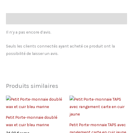
beige
zip
noir
Avis (0)
Il n’y a pas encore d’avis.
Seuls les clients connectés ayant acheté ce produit ont la
possibilité de laisser un avis.
Produits similaires
Petit Porte-monnaie doublé
wax et cuir bleu marine
Petit Porte-monnaie TAPS avec
rangement carte en cuir jaune
24,00
€