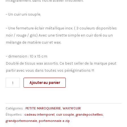
intégralement dans notre atelier finistérien.
– Un cuir uni souple,
– Une fermeture éclair métallique inox. ( 3 couleurs disponibles
noir / rouge / gris) Avec une tirette simple en cuir doré ou un
mélange de matière cuir et wax.
– dimension : 10 x 15 cm
Doublé de tissus wax assortis. Ce best seller de la marque peut
partir avec vous dans toutes vos pérégrinations !!!
quantité
Ajouter au panier
de
Grand
Porte-
Catégories :
PETITE MAROQUINERIE
,
WAX'N'CUIR
Monnaie
Étiquettes :
cadeau intemporel
,
cuir souple
,
grandepochettes
,
JOY
grandportemonnaie
,
portemonnaie a zip
uni