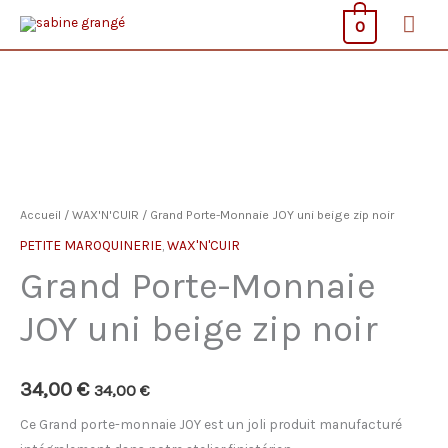
Aller
Men
0
au
prin
contenu
Accueil
/
WAX'N'CUIR
/ Grand Porte-Monnaie JOY uni beige zip noir
PETITE MAROQUINERIE
,
WAX'N'CUIR
Grand Porte-Monnaie
JOY uni beige zip noir
34,00
€
34,00
€
Ce Grand porte-monnaie JOY est un joli produit manufacturé