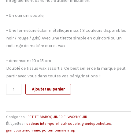
intégralement dans notre atelier finistérien.
– Un cuir uni souple,
– Une fermeture éclair métallique inox. ( 3 couleurs disponibles
noir / rouge / gris) Avec une tirette simple en cuir doré ou un
mélange de matière cuir et wax.
– dimension : 10 x 15 cm
Doublé de tissus wax assortis. Ce best seller de la marque peut
partir avec vous dans toutes vos pérégrinations !!!
quantité
Ajouter au panier
de
Grand
Porte-
Catégories :
PETITE MAROQUINERIE
,
WAX'N'CUIR
Monnaie
Étiquettes :
cadeau intemporel
,
cuir souple
,
grandepochettes
,
JOY
grandportemonnaie
,
portemonnaie a zip
uni