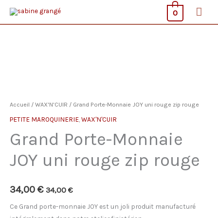
Aller
Men
0
au
prin
contenu
Accueil
/
WAX'N'CUIR
/ Grand Porte-Monnaie JOY uni rouge zip rouge
PETITE MAROQUINERIE
,
WAX'N'CUIR
Grand Porte-Monnaie
JOY uni rouge zip rouge
34,00
€
34,00
€
Ce Grand porte-monnaie JOY est un joli produit manufacturé