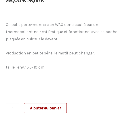
28,00
€
28,00
€
Ce petit porte-monnaie en WAX contrecollé par un
thermocollant noir est Pratique et fonctionnel avec sa poche
plaquée en cuir sur le devant.
Production en petite série le motif peut changer.
taille : env. 15,5×10 cm
quantité
Ajouter au panier
de
Grand
Porte-