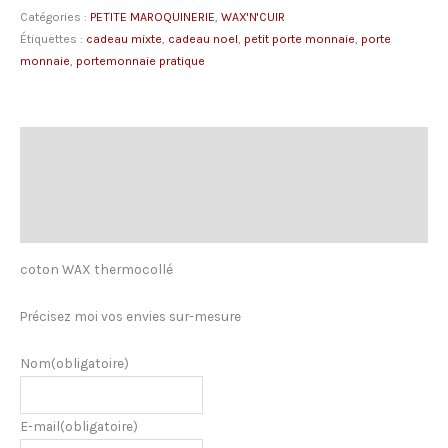
Catégories :
PETITE MAROQUINERIE
,
WAX'N'CUIR
monnaie
Étiquettes :
cadeau mixte
,
cadeau noel
,
petit porte monnaie
,
porte
TAPS
monnaie
,
portemonnaie pratique
avec
rangement
carte
en
Description
cuir
Informations complémentaires
Bleu
Marine
Avis (0)
coton WAX thermocollé
Précisez moi vos envies sur-mesure
Nom
(obligatoire)
E-mail
(obligatoire)