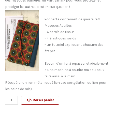
des masques barrières, dit «artisanal» pour vous protéger et
protéger les autres. c’est mieux que rien !
Pochette contenant de quoi faire 2
Masques Adultes
– 4 carrés de tissus
– 4 élastiques ronds
– un tutoriel expliquant chacune des
étapes.
Besoin d’un fer à repasser et idéalement
d’une machine à coudre mais tu peux
faire aussi à la main.
Récupérer un lien métallique ( lien sac congélation ou lien pour
les pains de mie).
quantité
Ajouter au panier
de
Kit