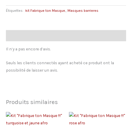
"Fabrique
Étiquettes :
kit Fabrique ton Masque.
,
Masques barrieres
ton
Masque
!!!"
jade
Avis (0)
Il n’y a pas encore d’avis.
Seuls les clients connectés ayant acheté ce produit ont la
possibilité de laisser un avis.
Produits similaires