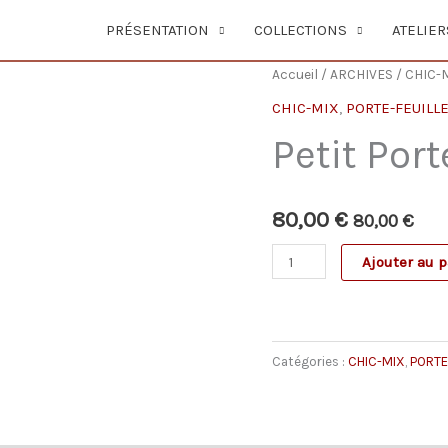
PRÉSENTATION
COLLECTIONS
ATELIER
Accueil
/
ARCHIVES
/
CHIC-
CHIC-MIX
,
PORTE-FEUILL
Petit Por
80,00
€
80,00
€
quantité
Ajouter au p
de
Petit
Porte-
Catégories :
CHIC-MIX
,
PORTE
Feuille
NOHA
noir