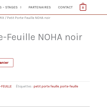
S – STAGES
PARTENAIRES
CONTACT
0
MIX
/ Petit Porte-Feuille NOHA noir
E
te-Feuille NOHA noir
anier
-FEUILLE
Étiquettes :
petit porte feuille
,
porte-feuille