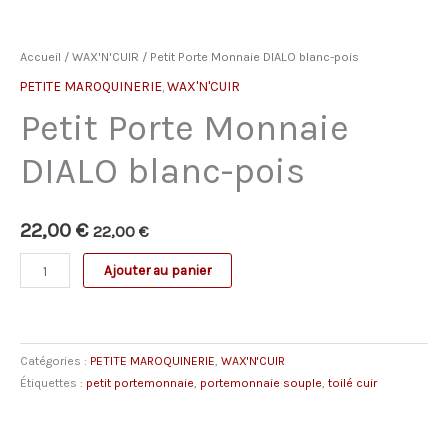
Accueil
/
WAX'N'CUIR
/ Petit Porte Monnaie DIALO blanc-pois
PETITE MAROQUINERIE
,
WAX'N'CUIR
Petit Porte Monnaie
DIALO blanc-pois
22,00
€
22,00
€
quantité
Ajouter au panier
de
Petit
Porte
Catégories :
PETITE MAROQUINERIE
,
WAX'N'CUIR
Monnaie
Étiquettes :
petit portemonnaie
,
portemonnaie souple
,
toilé cuir
DIALO
blanc-
pois