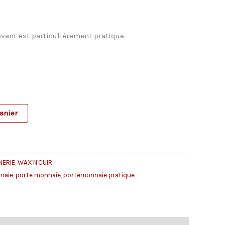
evant est particulièrement pratique.
anier
NERIE
,
WAX'N'CUIR
naie
,
porte monnaie
,
portemonnaie pratique