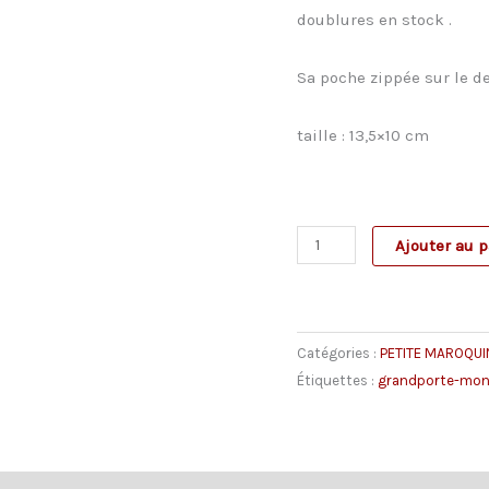
doublures en stock .
Sa poche zippée sur le d
taille : 13,5×10 cm
quantité
Ajouter au p
de
Petit
Porte-
Catégories :
PETITE MAROQUI
monnaie
Étiquettes :
grandporte-mon
DIOP
doublé
wax
et