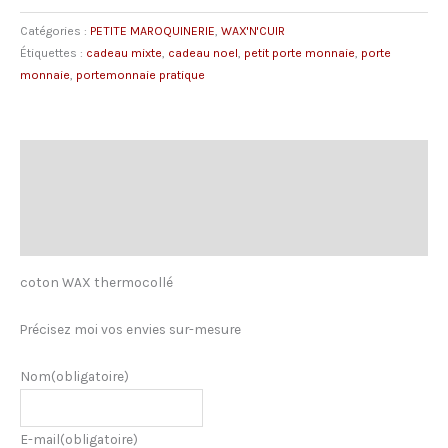
Porte-
Catégories :
PETITE MAROQUINERIE
,
WAX'N'CUIR
monnaie
Étiquettes :
cadeau mixte
,
cadeau noel
,
petit porte monnaie
,
porte
TAPS
monnaie
,
portemonnaie pratique
avec
rangement
carte
en
Description
cuir
Informations complémentaires
gris
Avis (0)
coton WAX thermocollé
Précisez moi vos envies sur-mesure
Nom
(obligatoire)
E-mail
(obligatoire)