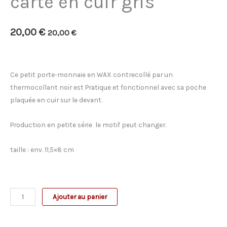
carte en cuir gris
20,00
€
20,00
€
Ce petit porte-monnaie en WAX contrecollé par un
thermocollant noir est Pratique et fonctionnel avec sa poche
plaquée en cuir sur le devant.
Production en petite série le motif peut changer.
taille : env. 11,5×8 cm
quantité
Ajouter au panier
de
Petit