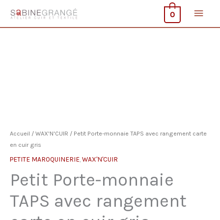
Aller
Men
0
au
contenu
princ
Accueil
/
WAX'N'CUIR
/ Petit Porte-monnaie TAPS avec rangement carte
en cuir gris
PETITE MAROQUINERIE
,
WAX'N'CUIR
Petit Porte-monnaie
TAPS avec rangement