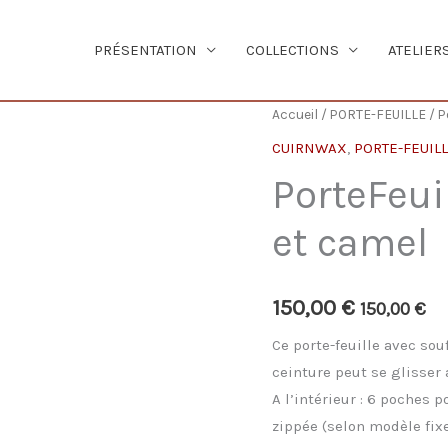
PRÉSENTATION
COLLECTIONS
ATELIER
Accueil
/
PORTE-FEUILLE
/ P
CUIRNWAX
,
PORTE-FEUIL
PorteFeui
et camel
150,00
€
150,00
€
Ce porte-feuille avec sou
ceinture peut se glisser 
A l’intérieur : 6 poches 
zippée (selon modèle fix