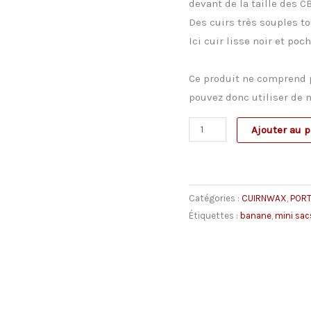
devant de la taille des C
Des cuirs très souples to
Ici cuir lisse noir et poc
Ce produit ne comprend p
pouvez donc utiliser de 
quantité
Ajouter au p
de
PorteFeuille
« BANANE »-
Catégories :
CUIRNWAX
,
PORT
noir
Étiquettes :
banane
,
mini sac
et
camel