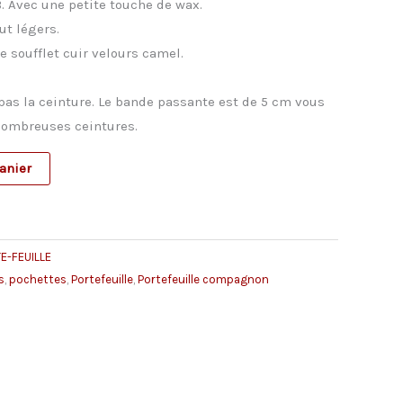
B. Avec une petite touche de wax.
ut légers.
he soufflet cuir velours camel.
as la ceinture. Le bande passante est de 5 cm vous
nombreuses ceintures.
anier
E-FEUILLE
s
,
pochettes
,
Portefeuille
,
Portefeuille compagnon