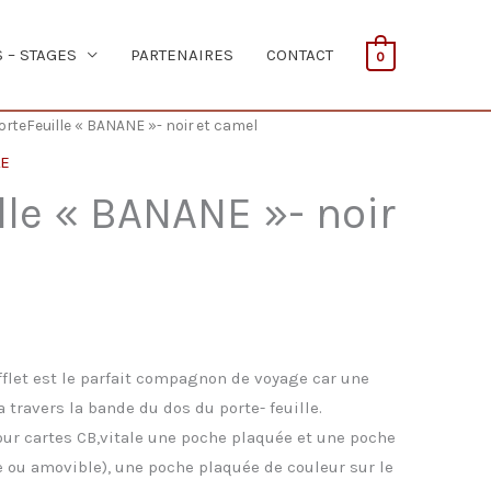
S – STAGES
PARTENAIRES
CONTACT
0
orteFeuille « BANANE »- noir et camel
LE
lle « BANANE »- noir
fflet est le parfait compagnon de voyage car une
a travers la bande du dos du porte- feuille.
pour cartes CB,vitale une poche plaquée et une poche
e ou amovible), une poche plaquée de couleur sur le