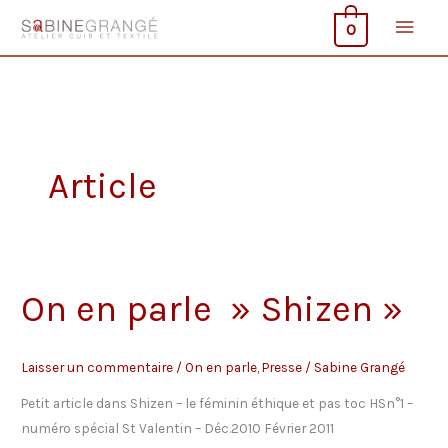
Aller
Men
0
au
contenu
princ
Article
On en parle » Shizen »
Laisser un commentaire
/
On en parle
,
Presse
/
Sabine Grangé
Petit article dans Shizen – le féminin éthique et pas toc HSn°1 –
numéro spécial St Valentin – Déc.2010 Février 2011