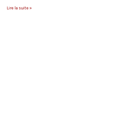
On
Lire la suite »
en
parle
»
Shizen »