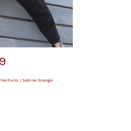
9
llections
/
Sabine Grangé