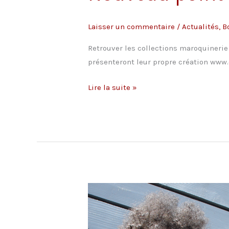
Laisser un commentaire
/
Actualités
,
B
Retrouver les collections maroquinerie 
présenteront leur propre création www
Nouveau
Lire la suite »
point
de
vente
/
Paris