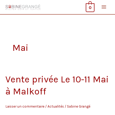
Aller
Men
0
au
contenu
princ
Mai
Vente privée Le 10-11 Mai
à Malkoff
Laisser un commentaire
/
Actualités
/
Sabine Grangé