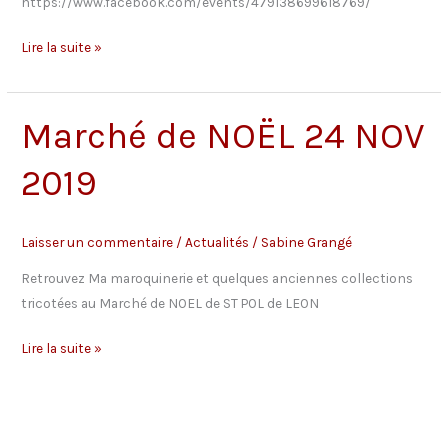
https://www.facebook.com/events/479138699618769/
Festival
Lire la suite »
des
métiers
d’arts
Marché de NOËL 24 NOV
30
2019
Déc
2019
Laisser un commentaire
/
Actualités
/
Sabine Grangé
Retrouvez Ma maroquinerie et quelques anciennes collections
tricotées au Marché de NOEL de ST POL de LEON
Marché
Lire la suite »
de
NOËL
24
NOV