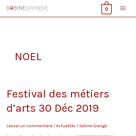
Aller
Men
0
au
contenu
princ
NOEL
Festival des métiers
d’arts 30 Déc 2019
Laisser un commentaire
/
Actualités
/
Sabine Grangé