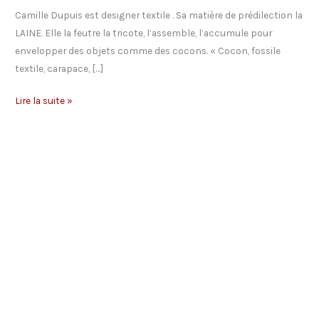
Camille Dupuis est designer textile . Sa matière de prédilection la
LAINE. Elle la feutre la tricote, l’assemble, l’accumule pour
envelopper des objets comme des cocons. « Cocon, fossile
textile, carapace, […]
Camille
Lire la suite »
Dupuis
–
designer
textile