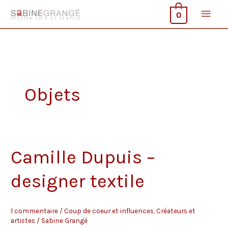
Aller
Men
0
au
contenu
princ
Objets
Camille Dupuis –
designer textile
1 commentaire
/
Coup de coeur et influences
,
Créateurs et
artistes
/
Sabine Grangé