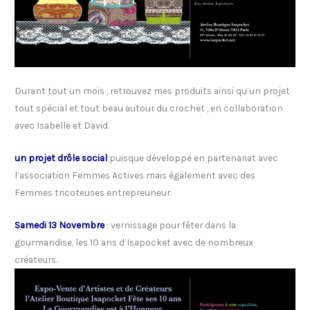
Durant tout un mois , retrouvez mes produits ainsi qu’un projet
tout spécial et tout beau autour du crochet , en collaboration
avec Isabelle et David.
un projet drôle social
puisque développé en partenariat avec
l’association Femmes Actives mais également avec des
Femmes tricoteuses entrepreuneur.
Samedi 13 Novembre
: vernissage pour fêter dans la
gourmandise, les 10 ans d’Isapocket avec de nombreux
créateurs.