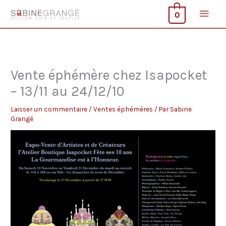
Aller
Men
0
au
contenu
princ
Vente éphémère chez Isapocket
– 13/11 au 24/12/10
Laisser un commentaire
/
Ventes éphémères
/ Par
Sabine
Grangé