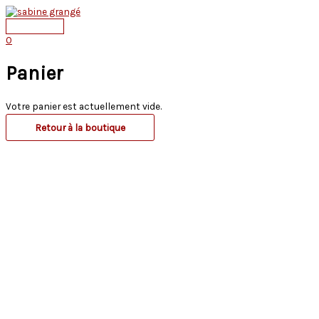
Aller
au
Menu
contenu
principal
0
Panier
Votre panier est actuellement vide.
Retour à la boutique